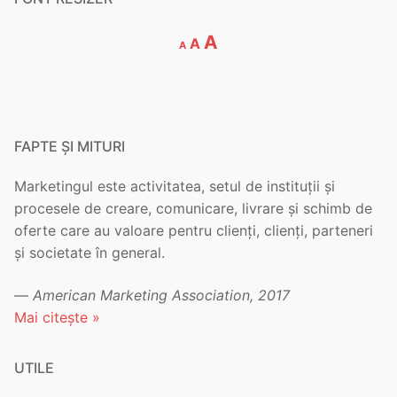
Decrease
Reset
Increase
A
A
A
font
font
font
size.
size.
size.
FAPTE ȘI MITURI
Marketingul este activitatea, setul de instituții și
procesele de creare, comunicare, livrare și schimb de
oferte care au valoare pentru clienți, clienți, parteneri
și societate în general.
—
American Marketing Association, 2017
Mai citește »
UTILE