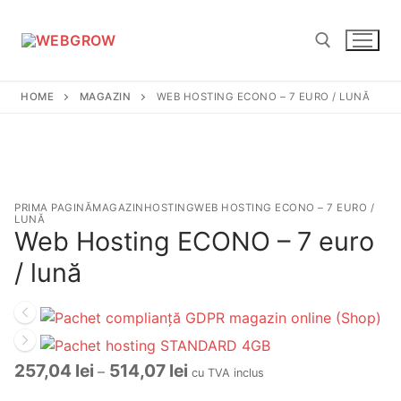
Sari
la
conținut
HOME
MAGAZIN
WEB HOSTING ECONO – 7 EURO / LUNĂ
Caută după:
PRIMA PAGINĂ
MAGAZIN
HOSTING
WEB HOSTING ECONO – 7 EURO /
LUNĂ
Web Hosting ECONO – 7 euro
/ lună
Interval
257,04
lei
514,07
lei
–
cu TVA inclus
de