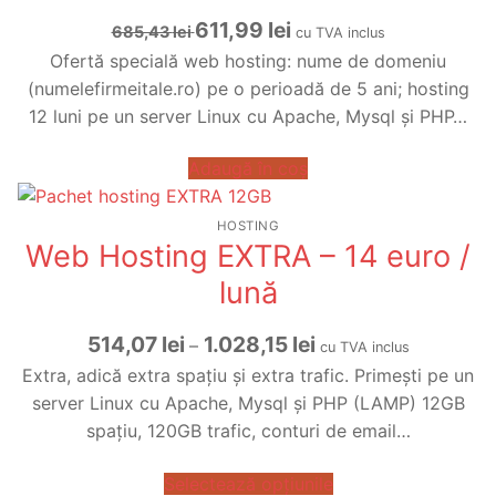
Prețul
Prețul
611,99
lei
685,43
lei
cu TVA inclus
inițial
curent
Ofertă specială web hosting: nume de domeniu
a
este:
(numelefirmeitale.ro) pe o perioadă de 5 ani; hosting
fost:
611,99 lei.
12 luni pe un server Linux cu Apache, Mysql și PHP…
685,43 lei.
Adaugă în coș
HOSTING
Web Hosting EXTRA – 14 euro /
lună
Interval
514,07
lei
1.028,15
lei
–
cu TVA inclus
de
Extra, adică extra spațiu și extra trafic. Primești pe un
prețuri:
server Linux cu Apache, Mysql și PHP (LAMP) 12GB
514,07 lei
spațiu, 120GB trafic, conturi de email…
până
la
Selectează opțiunile