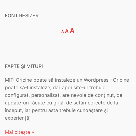
FONT RESIZER
Decrease
Reset
Increase
A
A
A
font
font
font
size.
size.
size.
FAPTE ȘI MITURI
MIT: Oricine poate să instaleze un Wordpress! (Oricine
poate să-l instaleze, dar apoi site-ul trebuie
configurat, personalizat, are nevoie de conținut, de
update-uri făcute cu grijă, de setări corecte de la
început, iar pentru asta trebuie cunoaștere și
experiență)
Mai citește »