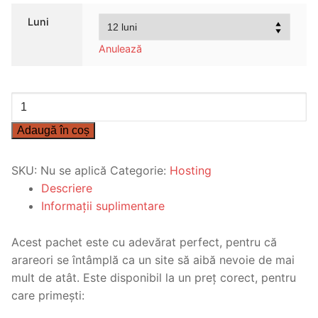
prețuri:
Luni
257,04 lei
până
Anulează
la
514,07 lei
Cantitate
Web
Adaugă în coș
Hosting
ECONO
SKU:
Nu se aplică
Categorie:
Hosting
–
Descriere
7
Informații suplimentare
euro
/
lună
Acest pachet este cu adevărat perfect, pentru că
arareori se întâmplă ca un site să aibă nevoie de mai
mult de atât. Este disponibil la un preț corect, pentru
care primești: