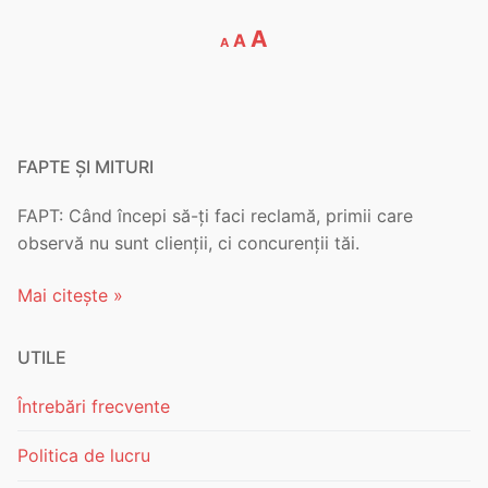
Decrease
Reset
Increase
A
A
A
font
font
font
size.
size.
size.
FAPTE ȘI MITURI
FAPT: Când începi să-ți faci reclamă, primii care
observă nu sunt clienții, ci concurenții tăi.
Mai citește »
UTILE
Întrebări frecvente
Politica de lucru