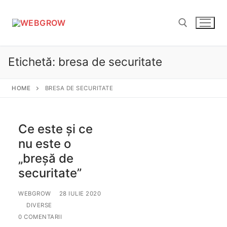
Sari
la
conținut
Etichetă:
bresa de securitate
Caută după:
HOME
BRESA DE SECURITATE
Ce este și ce
nu este o
„breșă de
securitate”
WEBGROW
28 IULIE 2020
DIVERSE
0 COMENTARII