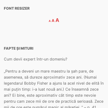
FONT RESIZER
A
A
A
FAPTE ȘI MITURI
Cum devii expert într-un domeniu?
„Pentru a deveni un mare maestru la șah pare, de
asemenea, să dureze aproximativ zece ani. (Numai
legendarul Bobby Fisher a ajuns la acel nivel de elită în
mai puțin timp: i-a luat nouă ani.) Ce înseamnă zece
ani? Ei bine, este aproximativ cât timp este nevoie
pentru cam zece mii de ore de practică serioasă. Zece
mii de ore este numărul magic al măreției. ” – p. 41