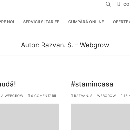
CO
PRE NOI
SERVICII ȘI TARIFE
CUMPĂRĂ ONLINE
OFERTE 
Autor:
Razvan. S. – Webgrow
audă!
#stamincasa
 LA WEBGROW
0 COMENTARII
RAZVAN. S. - WEBGROW
13 