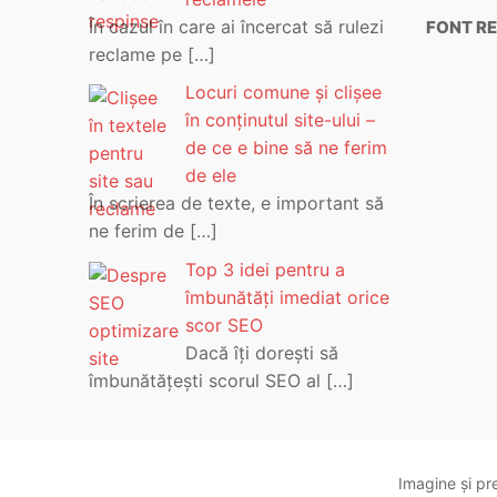
În cazul în care ai încercat să rulezi
FONT RE
reclame pe
[…]
Locuri comune și clișee
în conținutul site-ului –
de ce e bine să ne ferim
de ele
În scrierea de texte, e important să
ne ferim de
[…]
Top 3 idei pentru a
îmbunătăți imediat orice
scor SEO
Dacă îți dorești să
îmbunătățești scorul SEO al
[…]
Imagine și pre