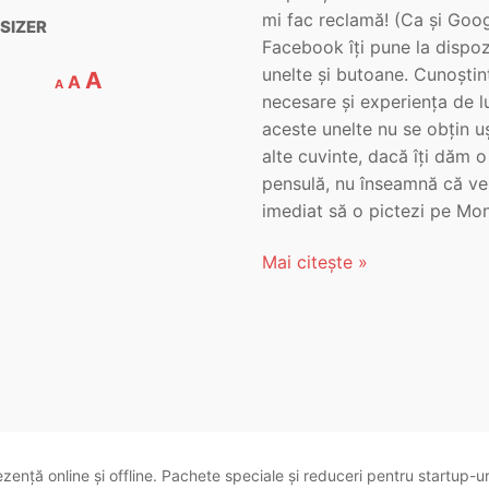
mi fac reclamă! (Ca și Goog
SIZER
Facebook îți pune la dispoz
unelte și butoane. Cunoștin
A
A
A
necesare și experiența de l
aceste unelte nu se obțin u
alte cuvinte, dacă îți dăm o
pensulă, nu înseamnă că ve
imediat să o pictezi pe Mon
Mai citește »
zență online și offline. Pachete speciale și reduceri pentru startup-u