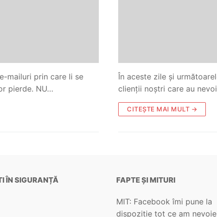
e-mailuri prin care li se
În aceste zile și următoarel
vor pierde. NU…
clienții noștri care au nev
CITEȘTE MAI MULT →
I ÎN SIGURANȚĂ
FAPTE ȘI MITURI
MIT: Facebook îmi pune la
dispoziție tot ce am nevoie