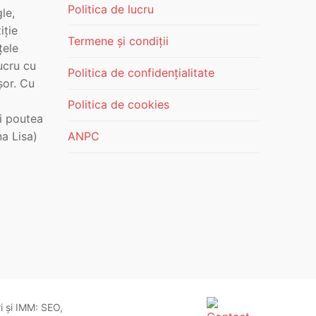
Politica de lucru
le,
iție
Termene și condiții
țele
ucru cu
Politica de confidențialitate
șor. Cu
Politica de cookies
i poutea
a Lisa)
ANPC
ri și IMM: SEO,