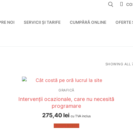
CO
PRE NOI
SERVICII ȘI TARIFE
CUMPĂRĂ ONLINE
OFERTE 
SHOWING ALL 
GRAFICĂ
Intervenții ocazionale, care nu necesită
programare
275,40
lei
cu TVA inclus
Adaugă în coș