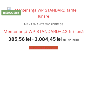
REDUCERI!
MENTENANȚĂ WORDPRESS
Mentenanță WP STANDARD- 42 € / lună
385,56
lei
3.084,45
lei
–
cu TVA inclus
Selectează opțiunile