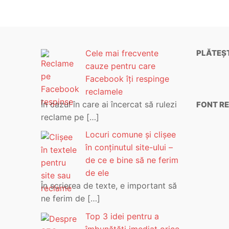
Cele mai frecvente
PLĂTEȘT
cauze pentru care
Facebook îți respinge
reclamele
În cazul în care ai încercat să rulezi
FONT RE
reclame pe
[…]
Locuri comune și clișee
în conținutul site-ului –
de ce e bine să ne ferim
de ele
În scrierea de texte, e important să
ne ferim de
[…]
Top 3 idei pentru a
îmbunătăți imediat orice