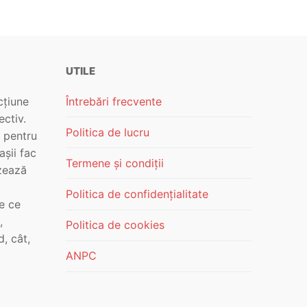
UTILE
cțiune
Întrebări frecvente
ectiv.
Politica de lucru
i pentru
așii fac
Termene și condiții
izează
Politica de confidențialitate
te ce
,
Politica de cookies
d, cât,
ANPC