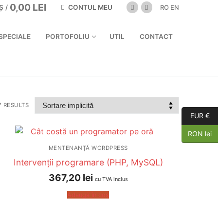
0,00
LEI
CONTUL MEU
Ș
/
RO
EN
SPECIALE
PORTOFOLIU
UTIL
CONTACT
7 RESULTS
EUR €
RON lei
MENTENANȚĂ WORDPRESS
Intervenții programare (PHP, MySQL)
367,20
lei
cu TVA inclus
Adaugă în coș