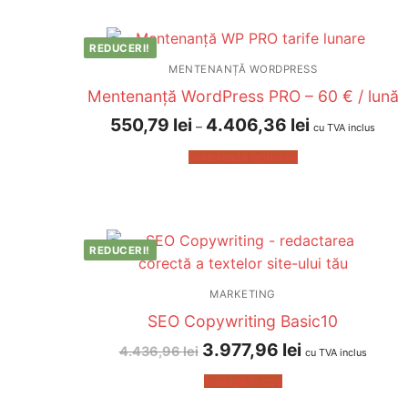
REDUCERI!
MENTENANȚĂ WORDPRESS
Mentenanță WordPress PRO – 60 € / lună
550,79
lei
4.406,36
lei
–
cu TVA inclus
Selectează opțiunile
REDUCERI!
MARKETING
SEO Copywriting Basic10
3.977,96
lei
4.436,96
lei
cu TVA inclus
Adaugă în coș