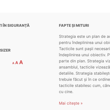
I ÎN SIGURANȚĂ
FAPTE ȘI MITURI
Strategia este un plan de a
pentru îndeplinirea unui obi
Tacticile sunt pașii necesar
SIZER
îndeplinirea unui obiectiv. P
parte din plan. Strategia v
A
A
A
ansamblul, tacticile vizează
detaliile. Strategia stabileș
trebuie făcut și în ce ordine
tacticile stabilesc cum, cân
cu cine.
Mai citește »