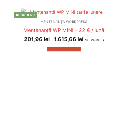
REDUCERI!
MENTENANȚĂ WORDPRESS
Mentenanță WP MINI – 22 € / lună
201,96
lei
1.615,66
lei
–
cu TVA inclus
Selectează opțiunile