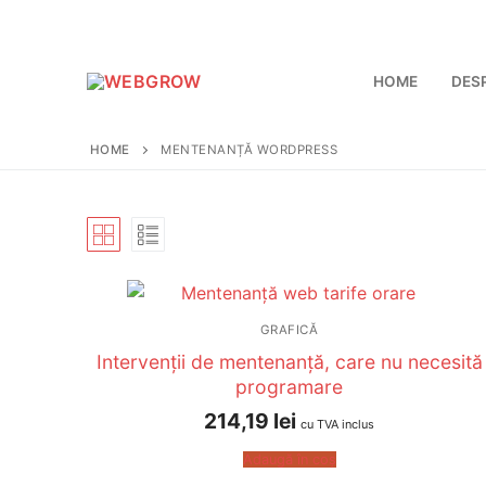
HOME
DES
HOME
MENTENANȚĂ WORDPRESS
GRAFICĂ
Intervenții de mentenanță, care nu necesită
programare
214,19
lei
cu TVA inclus
Adaugă în coș