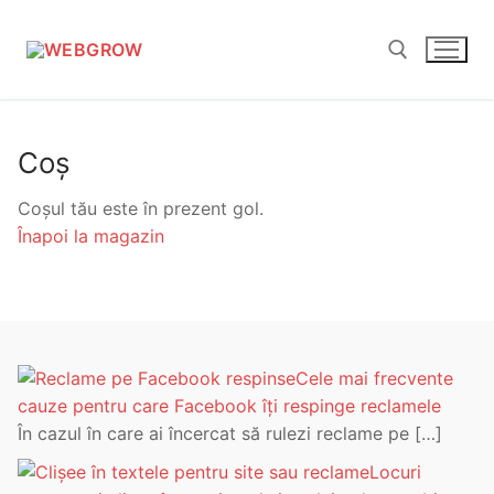
Sari
la
conținut
Caută după:
Coș
Coșul tău este în prezent gol.
Înapoi la magazin
Cele mai frecvente
cauze pentru care Facebook îți respinge reclamele
În cazul în care ai încercat să rulezi reclame pe
[…]
Locuri