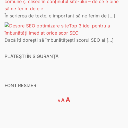
comune și clișee în conținutul site-ului – de ce e bine
să ne ferim de ele
În scrierea de texte, e important să ne ferim de
[…]
Top 3 idei pentru a
îmbunătăți imediat orice scor SEO
Dacă îți dorești să îmbunătățești scorul SEO al
[…]
PLĂTEȘTI ÎN SIGURANȚĂ
FONT RESIZER
Decrease
Reset
Increase
A
A
A
font
font
font
size.
size.
size.