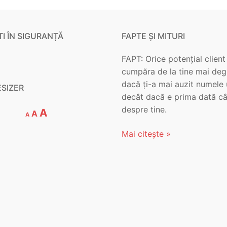
I ÎN SIGURANȚĂ
FAPTE ȘI MITURI
FAPT: Orice potențial client
cumpăra de la tine mai de
dacă ți-a mai auzit numele
ESIZER
decât dacă e prima dată c
despre tine.
Decrease
Reset
Increase
A
A
A
font
font
font
size.
Mai citește »
size.
size.