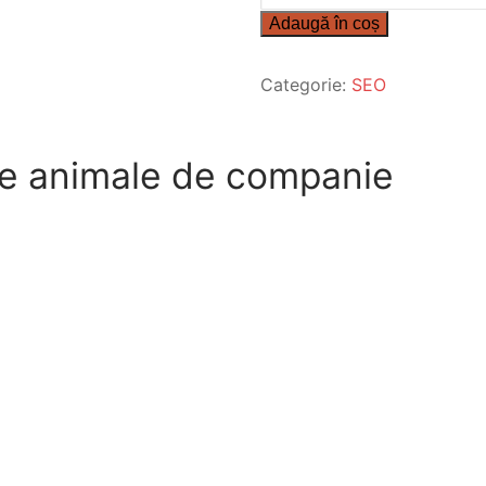
Articole
Adaugă în coș
SEO
Animalutze.com
Categorie:
SEO
 de animale de companie