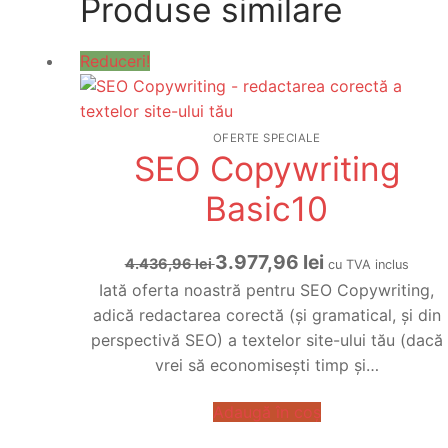
Produse similare
Reduceri!
OFERTE SPECIALE
SEO Copywriting
Basic10
Prețul
Prețul
3.977,96
lei
4.436,96
lei
cu TVA inclus
inițial
curent
Iată oferta noastră pentru SEO Copywriting,
a
este:
adică redactarea corectă (și gramatical, și din
fost:
3.977,96 lei.
perspectivă SEO) a textelor site-ului tău (dacă
4.436,96 lei.
vrei să economisești timp și…
Adaugă în coș