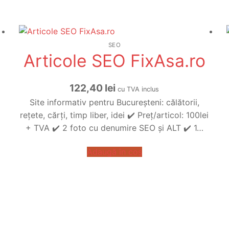
SEO
Articole SEO FixAsa.ro
122,40
lei
cu TVA inclus
Site informativ pentru Bucureșteni: călătorii,
rețete, cărți, timp liber, idei ✔️ Preț/articol: 100lei
+ TVA ✔️ 2 foto cu denumire SEO și ALT ✔️ 1…
Adaugă în coș