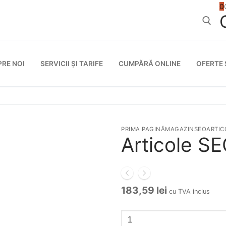
0
Caută după
PRE NOI
SERVICII ȘI TARIFE
CUMPĂRĂ ONLINE
OFERTE 
PRIMA PAGINĂ
MAGAZIN
SEO
ARTIC
Articole S
183,59
lei
cu TVA inclus
Cantitate