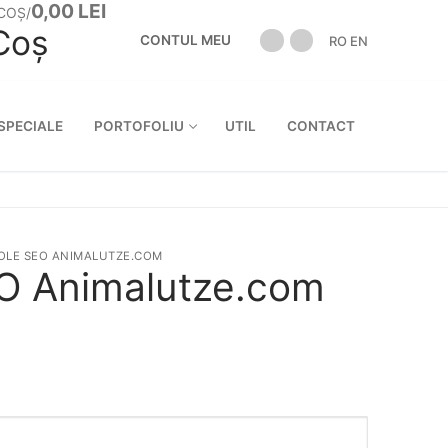
0,00
LEI
COȘ
/
Coș
CONTUL MEU
RO
EN
:
SPECIALE
PORTOFOLIU
UTIL
CONTACT
OLE SEO ANIMALUTZE.COM
EO Animalutze.com