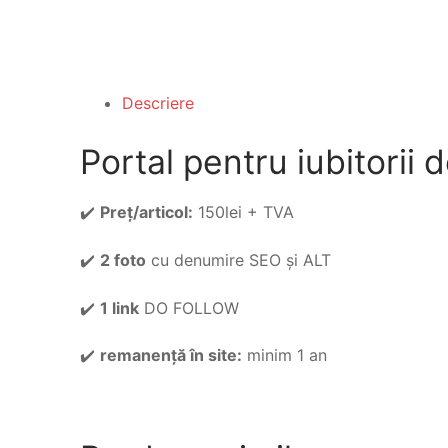
Descriere
Portal pentru iubitorii
✔️
Preț/articol:
150lei + TVA
✔️
2 foto
cu denumire SEO și ALT
✔️
1 link
DO FOLLOW
✔️
remanență în site:
minim 1 an