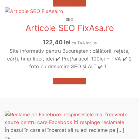
Adaugă în coș
SEO
Articole SEO FixAsa.ro
122,40
lei
cu TVA inclus
Site informativ pentru Bucureșteni: călătorii, rețete,
cărți, timp liber, idei ✔️ Preț/articol: 100lei + TVA ✔️ 2
foto cu denumire SEO și ALT ✔️ 1…
Adaugă în coș
Cele mai frecvente
cauze pentru care Facebook îți respinge reclamele
În cazul în care ai încercat să rulezi reclame pe
[…]