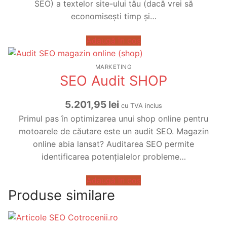
fost:
3.977,96 lei.
SEO) a textelor site-ului tău (dacă vrei să
4.436,96 lei.
economisești timp și…
Adaugă în coș
MARKETING
SEO Audit SHOP
5.201,95
lei
cu TVA inclus
Primul pas în optimizarea unui shop online pentru
motoarele de căutare este un audit SEO. Magazin
online abia lansat? Auditarea SEO permite
identificarea potențialelor probleme…
Adaugă în coș
Produse similare