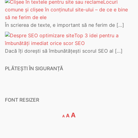
Locuri
comune și clișee în conținutul site-ului – de ce e bine
să ne ferim de ele
În scrierea de texte, e important să ne ferim de
[…]
Top 3 idei pentru a
îmbunătăți imediat orice scor SEO
Dacă îți dorești să îmbunătățești scorul SEO al
[…]
PLĂTEȘTI ÎN SIGURANȚĂ
FONT RESIZER
Decrease
Reset
Increase
A
A
A
font
font
font
size.
size.
size.