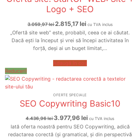
Logo + SEO
Prețul
Prețul
2.815,17
lei
3.059,97
lei
cu TVA inclus
inițial
curent
„Ofertă site web” este, probabil, ceea ce ai căutat.
a
este:
Dacă ești la început și vrei să începi activitatea în
fost:
2.815,17 lei.
forță, deși ai un buget limitat,…
3.059,97 lei.
Adaugă în coș
Reduceri!
OFERTE SPECIALE
SEO Copywriting Basic10
Prețul
Prețul
3.977,96
lei
4.436,96
lei
cu TVA inclus
inițial
curent
Iată oferta noastră pentru SEO Copywriting, adică
a
este:
redactarea corectă (și gramatical, și din perspectivă