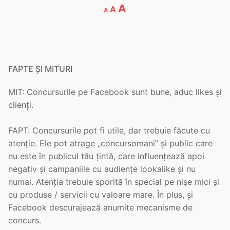
Decrease
Reset
Increase
A
A
A
font
font
font
size.
size.
size.
FAPTE ȘI MITURI
MIT: Concursurile pe Facebook sunt bune, aduc likes și
clienți.
FAPT: Concursurile pot fi utile, dar trebuie făcute cu
atenție. Ele pot atrage „concursomani” și public care
nu este în publicul tău țintă, care influențează apoi
negativ și campaniile cu audiențe lookalike și nu
numai. Atenția trebuie sporită în special pe nișe mici și
cu produse / servicii cu valoare mare. În plus, și
Facebook descurajează anumite mecanisme de
concurs.