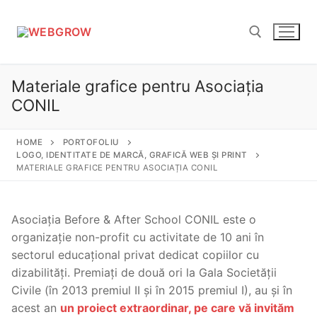
Sari
la
conținut
Materiale grafice pentru Asociația
Caută după:
CONIL
HOME
PORTOFOLIU
LOGO, IDENTITATE DE MARCĂ, GRAFICĂ WEB ȘI PRINT
MATERIALE GRAFICE PENTRU ASOCIAȚIA CONIL
Asociația Before & After School CONIL este o
organizație non-profit cu activitate de 10 ani în
sectorul educațional privat dedicat copiilor cu
dizabilități. Premiați de două ori la Gala Societății
Civile (în 2013 premiul II și în 2015 premiul I), au și în
acest an
un proiect extraordinar, pe care vă invităm