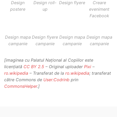
Design
Design roll-
Design flyere
Creare
postere
up
eveniment
Facebook
Design mapa
Design flyere
Design mapa
Design mapa
campanie
campanie
campanie
campanie
[imaginea cu Palatul Național al Copiilor este
licențiată
CC BY 2.5
–
Original uploader
Pixi
–
ro.wikipedia
–
Transferat de la
ro.wikipedia
; transferat
către Commons de
User:Codrinb
prin
CommonsHelper
.]