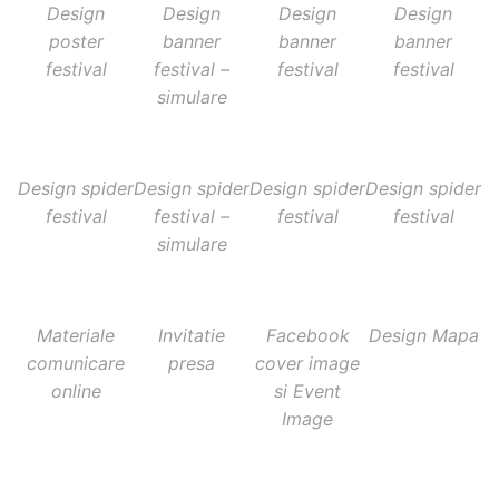
Design
Design
Design
Design
poster
banner
banner
banner
festival
festival –
festival
festival
simulare
Design spider
Design spider
Design spider
Design spider
festival
festival –
festival
festival
simulare
Materiale
Invitatie
Facebook
Design Mapa
comunicare
presa
cover image
online
si Event
Image