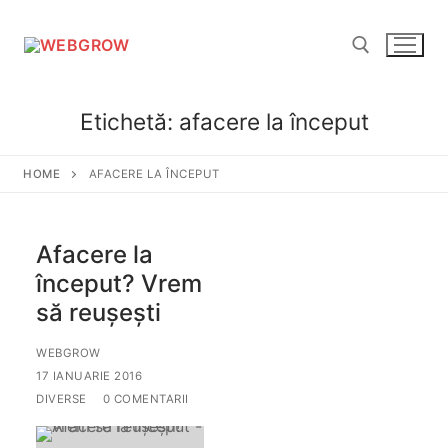
Sari
la
conținut
Etichetă:
afacere la început
Caută după:
HOME
AFACERE LA ÎNCEPUT
Afacere la
început? Vrem
să reușești
WEBGROW
17 IANUARIE 2016
DIVERSE
0 COMENTARII