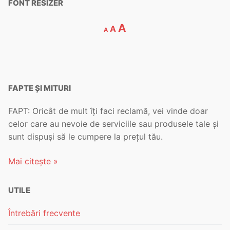
FONT RESIZER
Decrease
Reset
Increase
A
A
A
font
font
font
size.
size.
size.
FAPTE ȘI MITURI
FAPT: Oricât de mult îți faci reclamă, vei vinde doar
celor care au nevoie de serviciile sau produsele tale și
sunt dispuși să le cumpere la prețul tău.
Mai citește »
UTILE
Întrebări frecvente