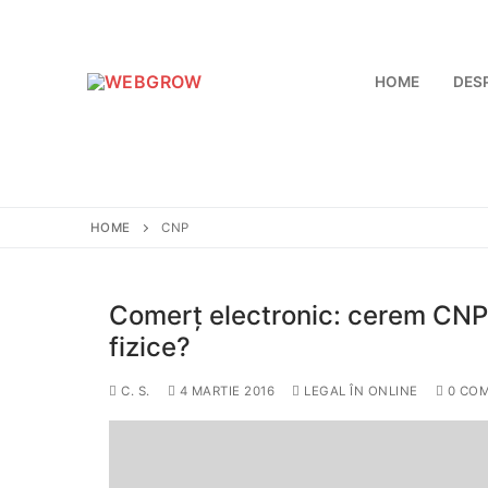
HOME
DES
HOME
CNP
Comerț electronic: cerem CNP
fizice?
C. S.
4 MARTIE 2016
LEGAL ÎN ONLINE
0 COM