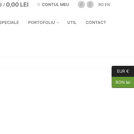
0,00
LEI
CONTUL MEU
Ș
/
RO
EN
SPECIALE
PORTOFOLIU
UTIL
CONTACT
EUR €
RON lei