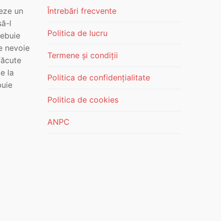
leze un
Întrebări frecvente
ă-l
Politica de lucru
rebuie
re nevoie
Termene și condiții
făcute
e la
Politica de confidențialitate
buie
Politica de cookies
ANPC