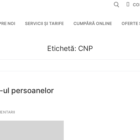
CO
PRE NOI
SERVICII ȘI TARIFE
CUMPĂRĂ ONLINE
OFERTE 
Etichetă:
CNP
-ul persoanelor
ENTARII