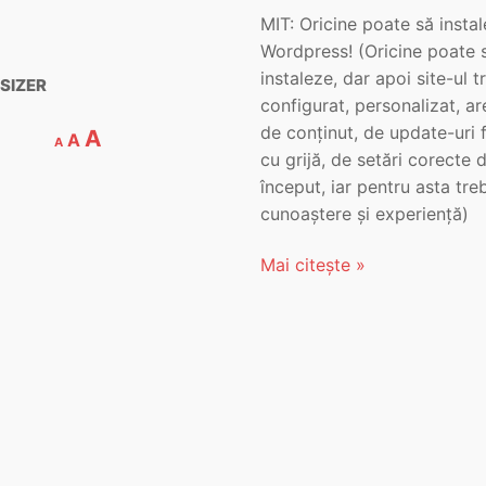
MIT: Oricine poate să insta
Wordpress! (Oricine poate s
instaleze, dar apoi site-ul t
SIZER
configurat, personalizat, a
de conținut, de update-uri 
A
A
A
cu grijă, de setări corecte d
început, iar pentru asta tre
cunoaștere și experiență)
Mai citește »