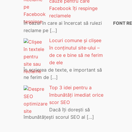
cauze pentru care
Facebook îți respinge
reclamele
În cazul în care ai încercat să rulezi
FONT RE
reclame pe
[…]
Locuri comune și clișee
în conținutul site-ului –
de ce e bine să ne ferim
de ele
În scrierea de texte, e important să
ne ferim de
[…]
Top 3 idei pentru a
îmbunătăți imediat orice
scor SEO
Dacă îți dorești să
îmbunătățești scorul SEO al
[…]