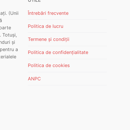
ți. (Unii
Întrebări frecvente
ă
Politica de lucru
foarte
. Totuși,
Termene și condiții
nduri și
pentru a
Politica de confidențialitate
erialele
Politica de cookies
ANPC