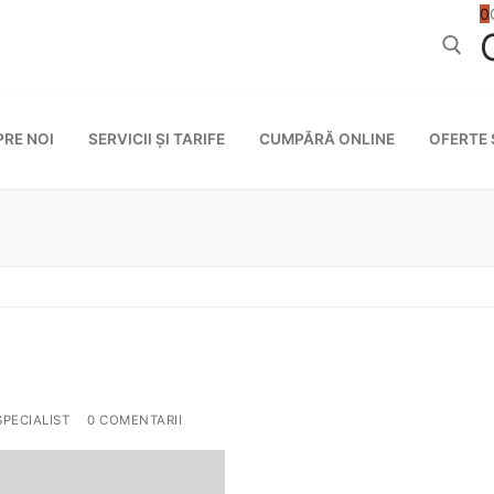
0
Caută după
PRE NOI
SERVICII ȘI TARIFE
CUMPĂRĂ ONLINE
OFERTE 
SPECIALIST
0 COMENTARII