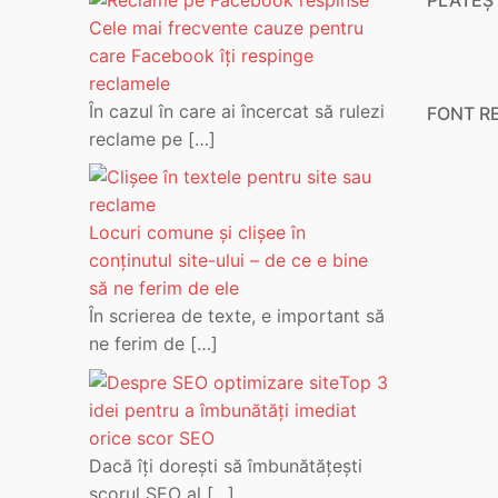
Cele mai frecvente cauze pentru
care Facebook îți respinge
reclamele
În cazul în care ai încercat să rulezi
FONT R
reclame pe
[…]
Locuri comune și clișee în
conținutul site-ului – de ce e bine
să ne ferim de ele
În scrierea de texte, e important să
ne ferim de
[…]
Top 3
idei pentru a îmbunătăți imediat
orice scor SEO
Dacă îți dorești să îmbunătățești
scorul SEO al
[…]