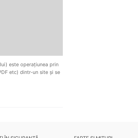
lui) este operațiunea prin
PDF etc) dintr-un site și se
I ÎN SIGURANȚĂ
FAPTE ȘI MITURI