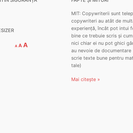
MIT: Copywriterii sunt telepa
copywriteri au atât de mult
experiență, încât pot intui 
ESIZER
bine ce trebuie scris și cum
nici chiar ei nu pot ghici gâ
Decrease
Reset
Increase
A
A
A
font
au nevoie de documentare 
font
font
size.
scrie texte bune pentru mat
size.
size.
tale)
Mai citește »