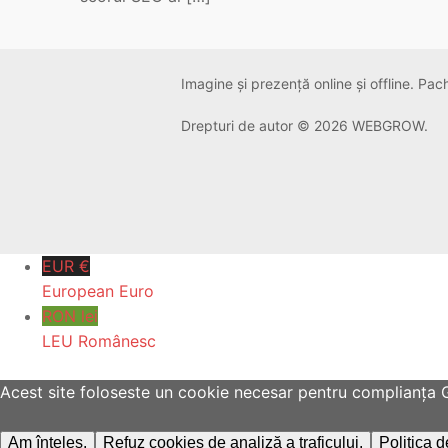
Imagine și prezență online și offline. Pa
Drepturi de autor © 2026 WEBGROW.
EUR €
European Euro
RON lei
LEU Românesc
Acest site foloseste un cookie necesar pentru complianța GDP
Am înțeles.
Refuz cookies de analiză a traficului.
Politica 