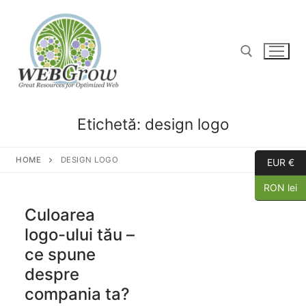
Etichetă:
design logo
HOME
DESIGN LOGO
EUR €
RON lei
Culoarea
logo-ului tău –
ce spune
despre
compania ta?