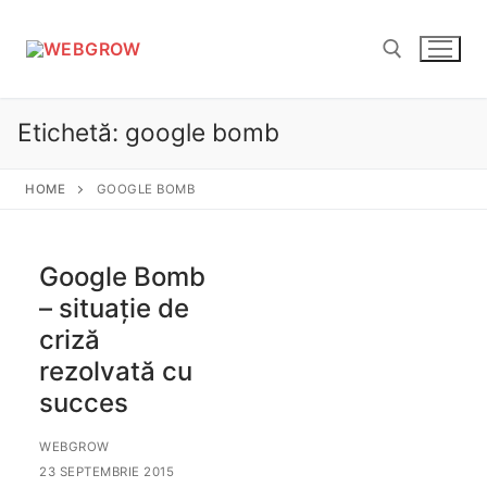
Sari
la
conținut
Etichetă:
google bomb
Caută după:
HOME
GOOGLE BOMB
Google Bomb
– situație de
criză
rezolvată cu
succes
WEBGROW
23 SEPTEMBRIE 2015