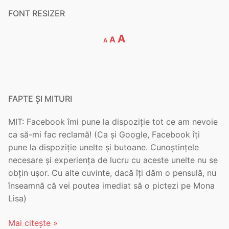
FONT RESIZER
Decrease
Reset
Increase
A
A
A
font
font
font
size.
size.
size.
FAPTE ȘI MITURI
MIT: Facebook îmi pune la dispoziție tot ce am nevoie
ca să-mi fac reclamă! (Ca și Google, Facebook îți
pune la dispoziție unelte și butoane. Cunoștințele
necesare și experiența de lucru cu aceste unelte nu se
obțin ușor. Cu alte cuvinte, dacă îți dăm o pensulă, nu
înseamnă că vei poutea imediat să o pictezi pe Mona
Lisa)
Mai citește »