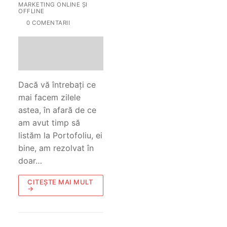
MARKETING ONLINE ȘI
OFFLINE
0 COMENTARII
Dacă vă întrebați ce
mai facem zilele
astea, în afară de ce
am avut timp să
listăm la Portofoliu, ei
bine, am rezolvat în
doar…
CITEȘTE MAI MULT
→