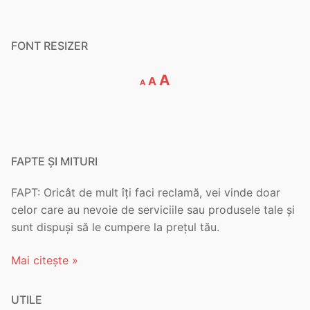
FONT RESIZER
Decrease
Reset
Increase
A
A
A
font
font
font
size.
size.
size.
FAPTE ȘI MITURI
FAPT: Oricât de mult îți faci reclamă, vei vinde doar
celor care au nevoie de serviciile sau produsele tale și
sunt dispuși să le cumpere la prețul tău.
Mai citește »
UTILE