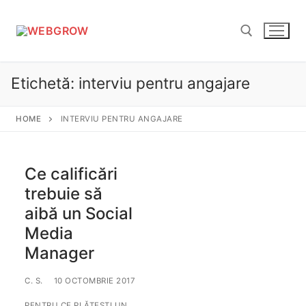
Sari
la
conținut
Etichetă:
interviu pentru angajare
Caută după:
HOME
INTERVIU PENTRU ANGAJARE
Ce calificări
trebuie să
aibă un Social
Media
Manager
C. S.
10 OCTOMBRIE 2017
PENTRU CE PLĂTEȘTI UN