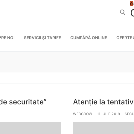
0
Caută după
PRE NOI
SERVICII ȘI TARIFE
CUMPĂRĂ ONLINE
OFERTE 
de securitate”
Atenție la tentati
WEBGROW
11 IULIE 2019
SECU