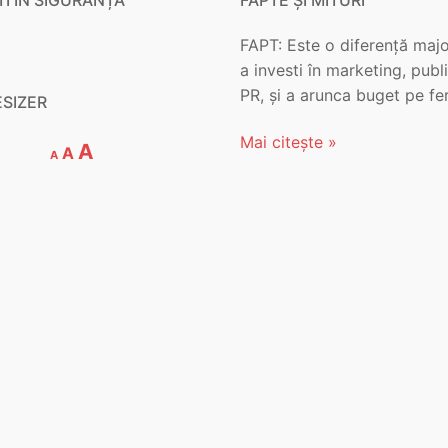
FAPT: Este o diferență majo
a investi în marketing, publi
PR, și a arunca buget pe fe
ESIZER
Mai citește »
Decrease
Reset
Increase
A
A
A
font
font
font
size.
size.
size.