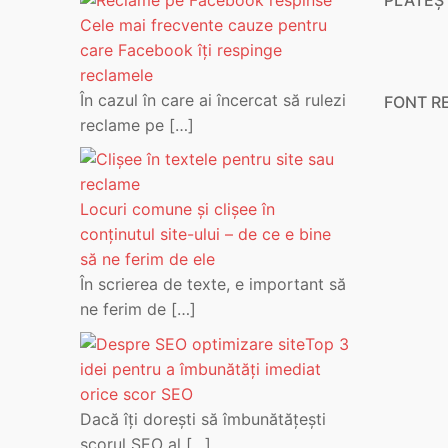
Cele mai frecvente cauze pentru
care Facebook îți respinge
reclamele
În cazul în care ai încercat să rulezi
FONT R
reclame pe
[…]
Locuri comune și clișee în
conținutul site-ului – de ce e bine
să ne ferim de ele
În scrierea de texte, e important să
ne ferim de
[…]
Top 3
idei pentru a îmbunătăți imediat
orice scor SEO
Dacă îți dorești să îmbunătățești
scorul SEO al
[…]