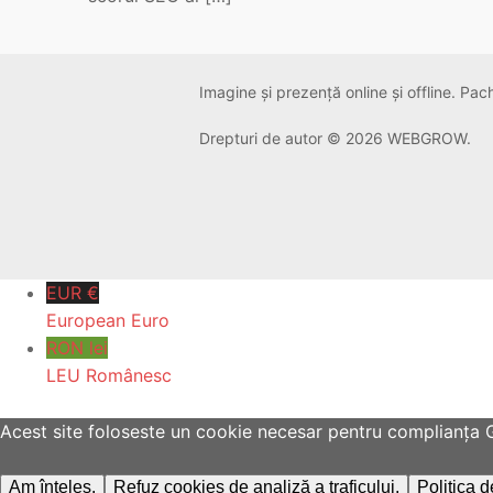
Imagine și prezență online și offline. Pa
Drepturi de autor © 2026 WEBGROW.
EUR €
European Euro
RON lei
LEU Românesc
Acest site foloseste un cookie necesar pentru complianța GDP
Am înțeles.
Refuz cookies de analiză a traficului.
Politica 