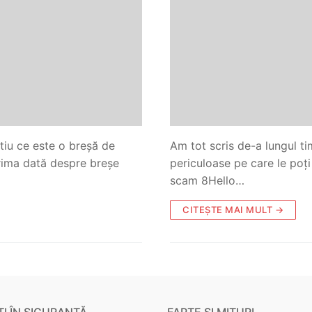
tiu ce este o breșă de
Am tot scris de-a lungul ti
prima dată despre breșe
periculoase pe care le poți 
scam 8Hello…
CITEȘTE MAI MULT →
I ÎN SIGURANȚĂ
FAPTE ȘI MITURI