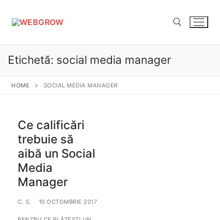
Sari
la
conținut
Etichetă:
social media manager
Caută după:
HOME
SOCIAL MEDIA MANAGER
Ce calificări
trebuie să
aibă un Social
Media
Manager
C. S.
10 OCTOMBRIE 2017
PENTRU CE PLĂTEȘTI UN