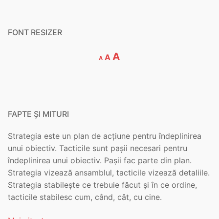
FONT RESIZER
Decrease
Reset
Increase
A
A
A
font
font
font
size.
size.
size.
FAPTE ȘI MITURI
Strategia este un plan de acțiune pentru îndeplinirea
unui obiectiv. Tacticile sunt pașii necesari pentru
îndeplinirea unui obiectiv. Pașii fac parte din plan.
Strategia vizează ansamblul, tacticile vizează detaliile.
Strategia stabilește ce trebuie făcut și în ce ordine,
tacticile stabilesc cum, când, cât, cu cine.