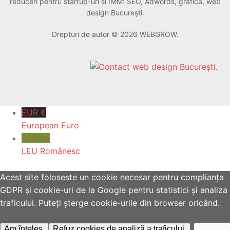
reduceri pentru startup-uri și IMM: SEO, Adwords, grafică, web
design București.
Drepturi de autor © 2026 WEBGROW.
EUR €
European Euro
RON lei
LEU Românesc
Acest site foloseste un cookie necesar pentru complianța
GDPR și cookie-uri de la Google pentru statistici și analiza
traficului. Puteți șterge cookie-urile din browser oricând.
Am înțeles.
Refuz cookies de analiză a traficului.