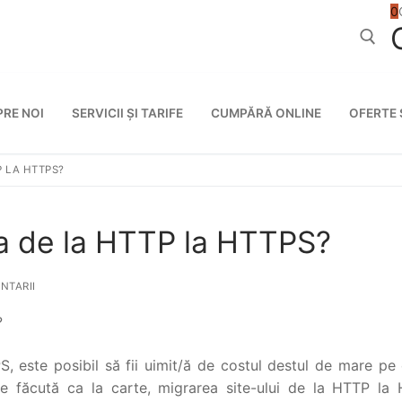
0
Caută după
PRE NOI
SERVICII ȘI TARIFE
CUMPĂRĂ ONLINE
OFERTE 
P LA HTTPS?
ea de la HTTP la HTTPS?
NTARII
 este posibil să fii uimit/ă de costul destul de mare pe 
te făcută ca la carte, migrarea site-ului de la HTTP la