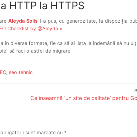
 la HTTP la HTTPS
care
Aleyda Solis
l-a pus, cu generozitate, la dispoziția pub
EO Checklist by @Aleyda »
ca în diverse formate, fie ca să ai lista la îndemână să nu uiț
voie) să faci o astfel de migrare.
EO
,
seo tehnic
U
Articolul
Ce înseamnă ‘un site de calitate’ pentru G
următor:
obligatorii sunt marcate cu
*