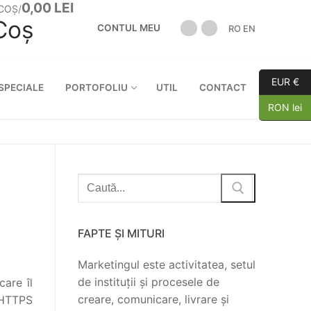
0,00
LEI
COȘ
/
Coș
CONTUL MEU
RO
EN
EUR €
:
SPECIALE
PORTOFOLIU
UTIL
CONTACT
RON lei
Caută
după:
FAPTE ȘI MITURI
Marketingul este activitatea, setul
de instituții și procesele de
care îl
creare, comunicare, livrare și
 HTTPS