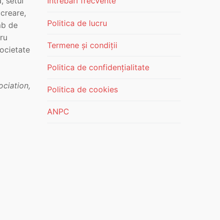
, setul
Întrebări frecvente
 creare,
Politica de lucru
mb de
ru
Termene și condiții
 societate
Politica de confidențialitate
ciation,
Politica de cookies
ANPC