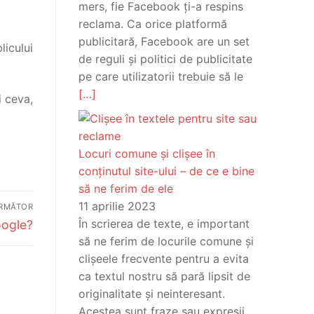
mers, fie Facebook ți-a respins
reclama. Ca orice platformă
publicitară, Facebook are un set
licului
de reguli și politici de publicitate
pe care utilizatorii trebuie să le
[…]
i ceva,
Locuri comune și clișee în
conținutul site-ului – de ce e bine
să ne ferim de ele
11 aprilie 2023
RMĂTOR
În scrierea de texte, e important
oogle?
să ne ferim de locurile comune și
clișeele frecvente pentru a evita
ca textul nostru să pară lipsit de
originalitate și neinteresant.
Acestea sunt fraze sau expresii