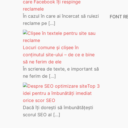
care Facebook îți respinge
reclamele
În cazul în care ai încercat să rulezi
FONT R
reclame pe
[…]
Locuri comune și clișee în
conținutul site-ului – de ce e bine
să ne ferim de ele
În scrierea de texte, e important să
ne ferim de
[…]
Top 3
idei pentru a îmbunătăți imediat
orice scor SEO
Dacă îți dorești să îmbunătățești
scorul SEO al
[…]