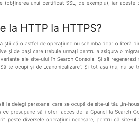
e (obținerea unui certificat SSL, de exemplu), iar aceste 
de la HTTP la HTTPS?
 să știi că o astfel de operațiune nu schimbă doar o literă d
tive și de pași care trebuie urmați pentru a asigura o migra
ariante ale site-ului în Search Console. Și să regenerezi f
 Să te ocupi și de „canonicalizare”. Și tot așa (nu, nu se 
i să le delegi persoanei care se ocupă de site-ul tău „in-hou
eea ce presupune să-i oferi acces de la Cpanel la Search C
ri” peste diversele operațiuni necesare, pentru că site-ul