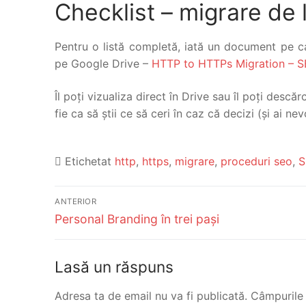
Checklist – migrare de
Pentru o listă completă, iată un document pe 
pe Google Drive –
HTTP to HTTPs Migration – S
Îl poți vizualiza direct în Drive sau îl poți descăr
fie ca să știi ce să ceri în caz că decizi (și ai ne
Etichetat
http
,
https
,
migrare
,
proceduri seo
,
S
Navigare
ANTERIOR
Articolul
Personal Branding în trei pași
în
anterior:
articole
Lasă un răspuns
Adresa ta de email nu va fi publicată.
Câmpurile 