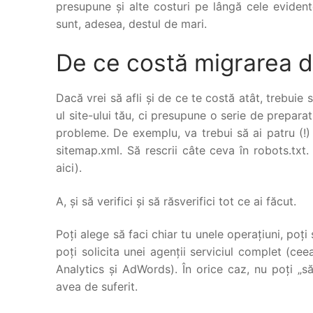
presupune și alte costuri pe lângă cele evident
sunt, adesea, destul de mari.
De ce costă migrarea 
Dacă vrei să afli și de ce te costă atât, trebuie
ul site-ului tău, ci presupune o serie de prepara
probleme. De exemplu, va trebui să ai patru (!) v
sitemap.xml. Să rescrii câte ceva în robots.txt.
aici).
A, și să verifici și să răsverifici tot ce ai făcut.
Poți alege să faci chiar tu unele operațiuni, poț
poți solicita unei agenții serviciul complet (c
Analytics și AdWords). În orice caz, nu poți „să
avea de suferit.