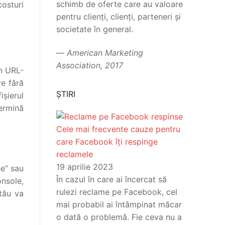
schimb de oferte care au valoare
costuri
pentru clienți, clienți, parteneri și
societate în general.
—
American Marketing
Association, 2017
in URL-
re fără
ȘTIRI
ișierul
termină
Cele mai frecvente cauze pentru
care Facebook îți respinge
reclamele
19 aprilie 2023
se” sau
În cazul în care ai încercat să
onsole,
rulezi reclame pe Facebook, cel
 tău va
mai probabil ai întâmpinat măcar
o dată o problemă. Fie ceva nu a