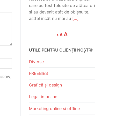
care au fost folosite de atâtea ori
și au devenit atât de obișnuite,
astfel încât nu mai au
[…]
Decrease
Reset
Increase
A
A
A
font
font
font
size.
size.
UTILE PENTRU CLIENȚII NOȘTRI:
size.
Diverse
FREEBIES
EBGROW,
Grafică și design
Legal în online
Marketing online și offline