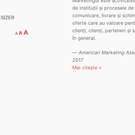
Marketingul este activitatea
de instituții și procesele de
comunicare, livrare și schi
ESIZER
oferte care au valoare pent
clienți, clienți, parteneri și
Decrease
Reset
Increase
A
A
A
font
în general.
font
font
size.
size.
size.
—
American Marketing Asso
2017
Mai citește »